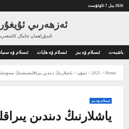
Ski
2026-يىل 7-ئاۋغۇست
t
conten
ئەزھەرىي ئۇيغۇر
ئابدۇراھمان جامال كاشغەرىي
باشبەت
ئىسلام ۋە بىز
ئىسلام ۋە ھايات
ئىسلام ۋە سىي
Home
2025
ئىيۇن
ياشلارنىڭ دىندىن يىراقلىشىشنىڭ سەۋەبل
ئىسلام ۋە بىز
ياشلارنىڭ دىندىن يىرا