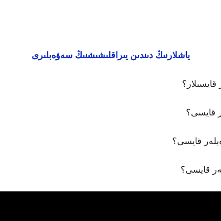
ياشلارنىڭ دىندىن يىراقلىشىشنىڭ سەۋەبلىرى