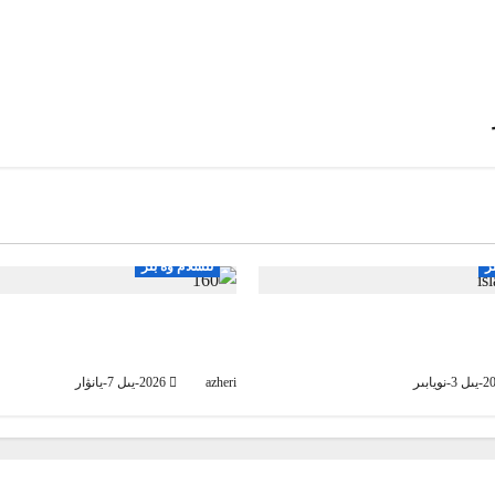
ز
ئىسلام ۋە بىز
ەرنىڭ ھۆرلۈك ۋە
خەلقنى ئىلمىي يېتەكچىلەر يېت
ىق كۈرىشى
ياكى ئىجرائىيە يېتەكچىلىرىمۇ؟
azheri
2026-يىل 7-يانۋار