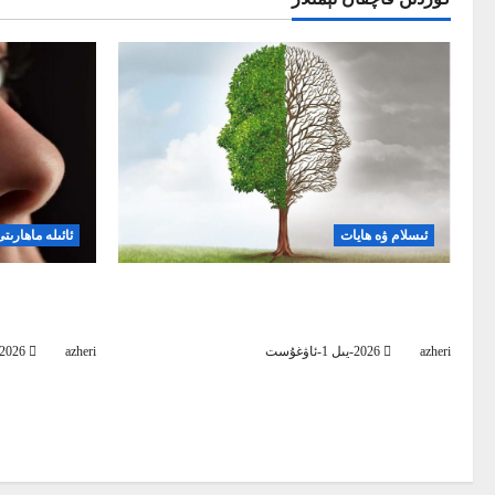
a
t
i
o
n
ئىسلام ۋە ھايات
ئائىلە ماھارىت
راھەت تاپاي دېسىڭىز، ئۈمىدىڭىزنى
ئايال كىشى ئ
ئاللاھقا باغلاڭ
قىلىش كېرە
azheri
2026-يىل 1-ئاۋغۇست
azheri
2026-يىل 5-ئاۋغۇست