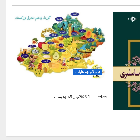
ئىسلام ۋە ھايات
بىز ۋەتىنىمىز ئۈچۈن مۇشۇنداق بولساق
azheri
2026-يىل 5-ئاۋغۇست
 مەنبەسى