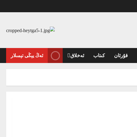
قۇرئان
كىتاب
ئەخلاق
ئەڭ يېڭى تېمىلار