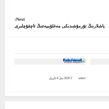
Next:
ياشلارنىڭ تۇرمۇشىدىكى مەغلۇبىيەتنىڭ ئاچقۇچلىرى
ئىسلام ۋە بىز
ەكلەمدۇ
تارىخمىزنى بىلىشنىڭ ئەھمىيىتى
azheri
2026-يىل 6-ئاپرېل