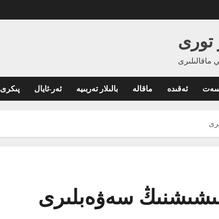
 تورى
 ماقالىلىرى
اسەت
ئەقىدە
ماقالە
بالىلار تەربىيە
ئەر-ئايال
پىكرى
ىرى
قلىشىشنىڭ سەۋەبلىرى