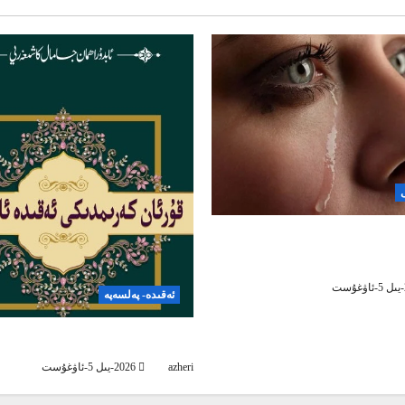
ى
اچچىقلاپ قالغاندا، قانداق
ك؟
ئەقىدە- پەلسەپە
ئىسلام ئەقىدىسى پەخىرلىنىش
azheri
2026-يىل 5-ئاۋغۇست