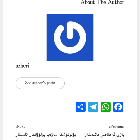
About The Author
azheri
See author's posts
Share
Telegram
WhatsApp
Facebook
P
Next:
Previous:
بەزى ئەخلاقىي قائىدىلەر
بۆلۈنۈشكە سەۋەب بولۇۋاتقان ئامىللار