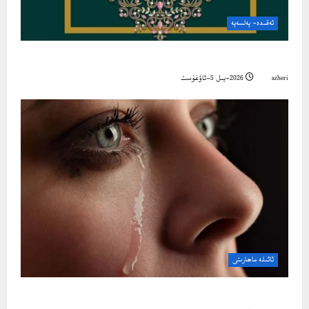
ئەقىدە- پەلسەپە
ئىسلام ئەقىدىسى پەخىرلىنىش مەنبەسى
azheri
2026-يىل 5-ئاۋغۇست
ئائىلە ماھارىتى
ئايال كىشى ئاچچىقلاپ قالغاندا، قانداق قىلىش كېرەك؟