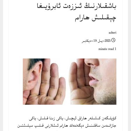
باشقىلارنىڭ ئىززەت ئابرۇيىغا
چېقىلىش ھارام
azheri
2025-يىل 19-دېكابىر
1 minute read
كۆپلىگەن كىشىلەر ھاراق ئېچىش، ياكى زىنا قىلىش، ياكى
جازانىدىن ساقلىنىش دېگەندەك ھارام ئىشلارنى قىلىپ سېلىشتىن