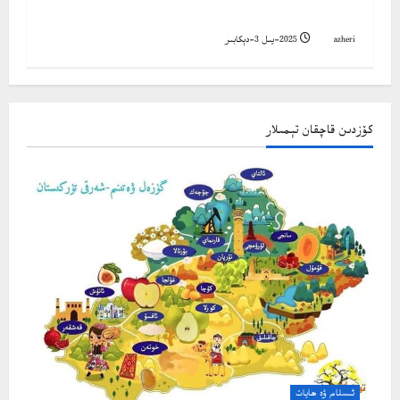
ئىماننىڭ ئالامىتى
azheri
2025-يىل 3-دېكابىر
كۆزدىن قاچقان تېمىلار
ئىسلام ۋە ھايات