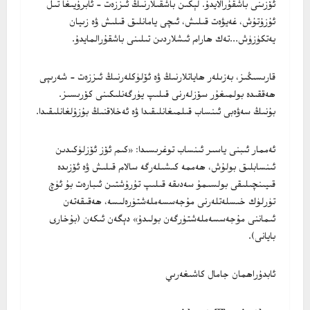
ئۆزىنى باشقۇرالايدۇ. لېكىن باشقىلارنىڭ ئىززەت – ئابرۇيىغا تىل
ئۇزۇتۇش، غەيۋەت قىلىش، ئىچى يامانلىق قىلىش ۋە زىيان
يەتكۈزۈش…تەك ھارام ئىشلاردىن تىلىنى باشقۇرالمايدۇ.
قارىسىڭىز، بەزىلەر ھاياتلارنىڭ ۋە ئۆلۈكلەرنىڭ ئىززەت – شەرىپى
ھەققىدە بولمىغۇر سۆزلەرنى قىلىپ يۈرگەنلىكىنى كۆرىسىز.
بۇنىڭ سەۋەبى ئىنساب قىلمىغانلىقىدا ۋە ئەخلاقنىڭ
بۇزۇلغانلىقىدا.
ئەممار ئىبنى ياسىر ئىنساب توغرىسىدا: «كىم ئۆز ئۆزلۈكىدىن
ئىنسابلىق بولۇش، ھەممە كىشىلەرگە سالام قىلىش ۋە ئۆزىدە
قىيىنچىلىقى بولسىمۇ سەدىقە قىلىپ تۇرۇشتىن ئىبارەت بۇ ئۈچ
تۈرلۈك خىسلەتلەرنى مۇجەسسەملەشتۈرەلىسە، ھەقىقەتەن
ئىماننى مۇجەسسەملەشتۈرگەن بولىدۇ» دېگەن ئىكەن (بۇخارى
بايانى).
ئابدۇراھمان جامال كاشىغەرىي