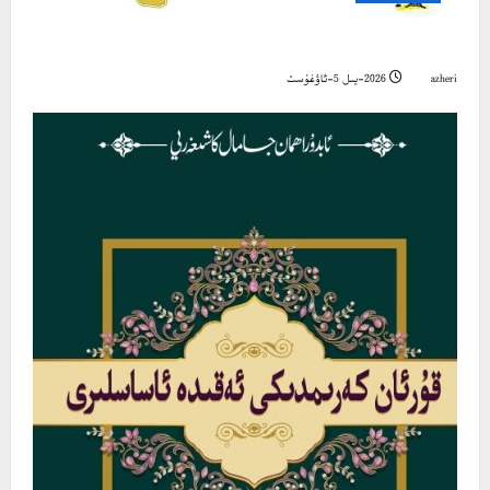
بىز ۋەتىنىمىز ئۈچۈن مۇشۇنداق بولساق
azheri
2026-يىل 5-ئاۋغۇست