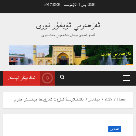
Ski
2026-يىل 7-ئاۋغۇست
7:33:07 PM
t
conten
ئەزھەرىي ئۇيغۇر تورى
ئابدۇراھمان جامال كاشغەرىي ماقالىلىرى
ئەڭ يېڭى تېمىلار
Primary
Menu
Home
2025
دېكابىر
باشقىلارنىڭ ئىززەت ئابرۇيىغا چېقىلىش ھارام
ئەخلاق