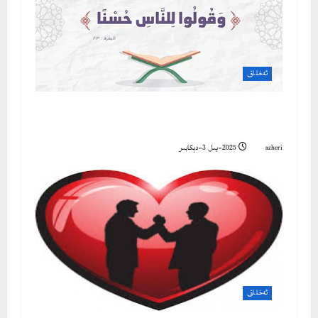
o
n
ئەخلاق
كىشىلەرنىڭ تۇيغۇسىغا رىئايە قىلىش
مۇسۇلماندارچىلىقنىڭ تەقەززاسىدۇر
azheri
2025-يىل 3-دېكابىر
ئەخلاق