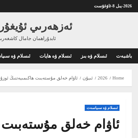
Ski
2026-يىل 8-ئاۋغۇست
t
conten
ئەزھەرىي ئۇيغۇر
ئابدۇراھمان جامال كاشغەرىي
باشبەت
ئىسلام ۋە بىز
ئىسلام ۋە ھايات
ئىسلام ۋە سىي
Home
2026
ئىيۇن
ئاۋام خەلق مۇستەبىت ھاكىمىيەتنىڭ ئوز
ئىسلام ۋە سىياسەت
ئاۋام خەلق مۇستەبىت 