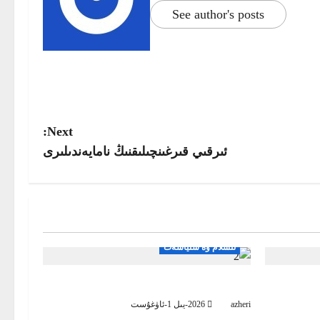
See author's posts
Next:
ئىرقىي قىرغىنچىلىقنىڭ نامايەندىلىرى
ئىسلام ۋە سىياسەت
ىدىغان
بىز ۋە مىللىتىمىز
قەت
azheri
2026-يىل 1-ئاۋغۇست