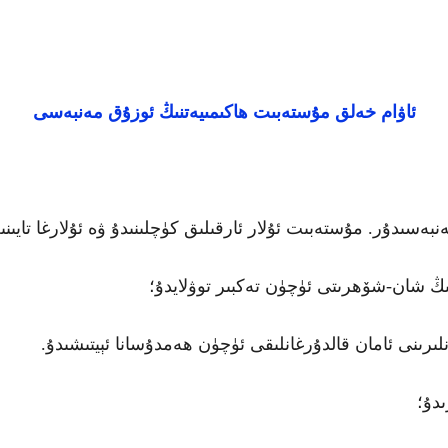
ئاۋام خەلق مۇستەبىت ھاكىمىيەتنىڭ ئوزۇق مەنبەسى
ىدۇر. مۇستەبىت ئۇلار ئارقىلىق كۈچلىنىدۇ ۋە ئۇلارغا تايىنىپ
ىڭ شان-شۆھرىتى ئۈچۈن تەكبىر توۋلايدۇ؛
ىرىنى ئامان قالدۇرغانلىقى ئۈچۈن ھەمدۇسانا ئېيتىشىدۇ.
دۇ؛