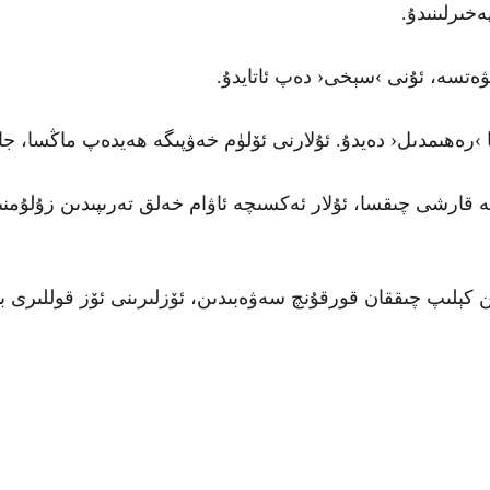
خىرلىنىدۇ.
ەتسە، ئۇنى ›سېخى‹ دەپ ئاتايدۇ.
›رەھىمدىل‹ دەيدۇ. ئۇلارنى ئۆلۈم خەۋپىگە ھەيدەپ ماڭسا، جازا
 قارشى چىقسا، ئۇلار ئەكسىچە ئاۋام خەلق تەرىپىدىن زۇلۇمن
 كېلىپ چىققان قورقۇنچ سەۋەبىدىن، ئۆزلىرىنى ئۆز قوللىرى بى