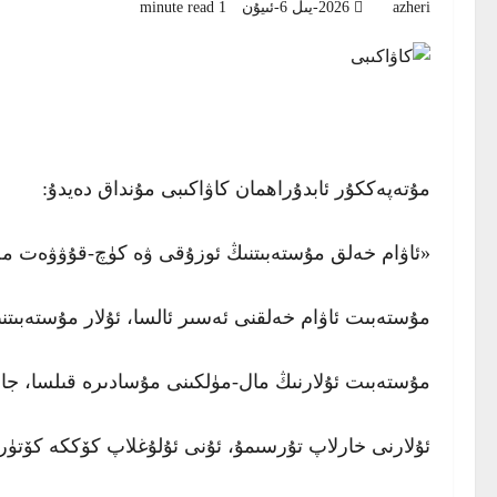
azheri
2026-يىل 6-ئىيۇن
1 minute read
مۇتەپەككۇر ئابدۇراھمان كاۋاكىبى مۇنداق دەيدۇ:
«ئاۋام خەلق مۇستەبىتنىڭ ئوزۇقى ۋە كۈچ-قۇۋۋەت مەنبەس
مۇستەبىت ئاۋام خەلقنى ئەسىر ئالسا، ئۇلار مۇستەبىتن
مۇستەبىت ئۇلارنىڭ مال-مۈلكىنى مۇسادىرە قىلسا، جانل
ئۇلارنى خارلاپ تۇرسىمۇ، ئۇنى ئۇلۇغلاپ كۆككە كۆتۈرى