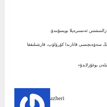
لىنىشتىن ئەنسىرەپلا بويسۇنىدۇ.
ىڭ سەۋەبچىسى قاتارىدا كۆرۈلۈپ، قارشىلىققا
لەن بوغۇزلايدۇ»
azheri