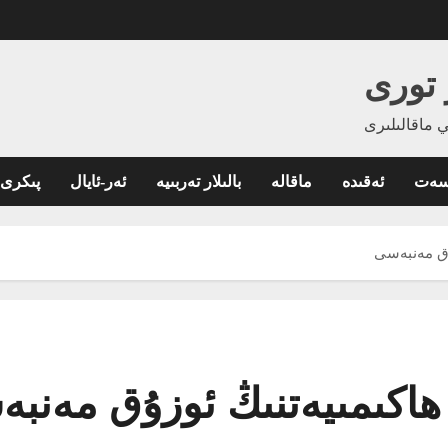
 تورى
 ماقالىلىرى
اسەت
ئەقىدە
ماقالە
بالىلار تەربىيە
ئەر-ئايال
پىكرى
ۇق مەنبەسى
ھاكىمىيەتنىڭ ئوزۇق مەنب