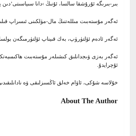
بىر-بىرىگە ئۇرۇشقا سالسا، ئۇنىڭ ›دانا سىياسىتى’دىن پە
ئەگەر مۇستەبىت مىللەتنىڭ مال-مۈلكىنى ئىسراپ قىلىۋ
ئەگەر ئادەم ئۆلتۈرۈپ، بەك قىيناپ ئۆلتۈرمىگەن بولسا 
ئەگەر بەزى ۋىجدانلىق كىشىلەر مۇستەبىت ھاكىمىيەتكە
ئۇچرايدۇ.
خۇلاسە شۇكى، ئاۋام خەلق ئاڭسىزلىقى ۋە نادانلىقىدىن
About The Author