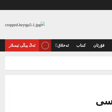
قۇرئان
كىتاب
ئەخلاق
ئەڭ يېڭى تېمىلار
ەسى