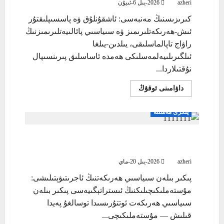
azheri
2026-يىل 6-ئىيۇن
كىرىزىسنىڭ مەنبەسى: ئاشقۇنلۇق ۋە پاسسىپلىقتۇر
ئىش-ھەرىكەتلىرىمىز ۋە سىياسىي پائالىيەتلىرىمىزنىڭ
راۋاج تاپالماسلىقى، يىلدىن-يىلغا
ئىلگىرىلىيەلمەسلىكى ھەمدە ئاساسلىق پىرىنسىپال
نۇقتىلاردا...
Read
داۋامىنى ئوقۇڭ
more
about
كىرىزىسنىڭ
پىكرى مەسىلە
مەنبەسى:
ئاشقۇنلۇق
ۋە
پاسسىپلىقتۇر
پىكىر بىلەن سىياسىي ھەرىكەتنىڭ ئاجرىتىۋېتىلىشى:
مۇستەملىكىچىلىكنىڭ ئىستراتېگىيەسى
azheri
2026-يىل 20-ماي
پىكىر بىلەن سىياسىي ھەرىكەتنىڭ ئاجرىتىۋېتىلىشى:
مۇستەملىكىچىلىكنىڭ ئىستراتېگىيەسى پىكىر بىلەن
سىياسىي ھەرىكەت ئوتتۇرىسىدا توسالغۇ پەيدا
قىلىش — مۇستەملىكىچى...