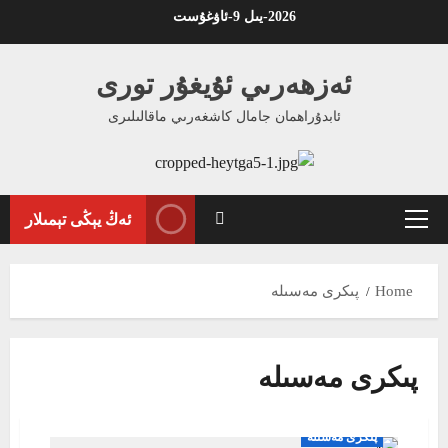
Ski
2026-يىل 9-ئاۋغۇست
t
conten
ئەزھەرىي ئۇيغۇر تورى
ئابدۇراھمان جامال كاشغەرىي ماقالىلىرى
ئەڭ يېڭى تېمىلار
Primary
Menu
Home
پىكرى مەسىلە
پىكرى مەسىلە
پىكرى مەسىلە