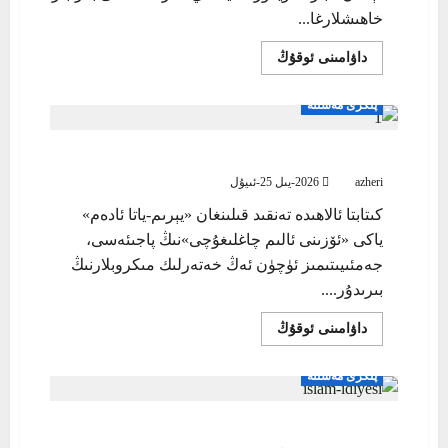
خاھىشلارغا...
Read
داۋامىنى ئوقۇڭ
more
about
بۇتپەرەسلىكنىڭ
پىكرى مەسىلە
زامانىۋى
شەكلى-
سىياسىي
يېرىم-ياتا ئادەم
مىكروب
azheri
2026-يىل 25-ئىيۇل
كىتابتا ئالاھىدە تەنقىد قىلىنغان «يېرىم-ياتا ئادەم»
ياكى «ئۆزىنى ئالىم چاغلىغۇچى»نىڭ پاجىئەسى،
جەمئىيىتىمىز ئۈچۈن ئەڭ خەتەرلىك مىكروبلارنىڭ
بىرىدۇر....
Read
داۋامىنى ئوقۇڭ
more
about
يېرىم-
پىكرى مەسىلە
ياتا
ئادەم
كىرىزىسنىڭ مەنبەسى: ئاشقۇنلۇق ۋە پاسسىپلىقتۇر