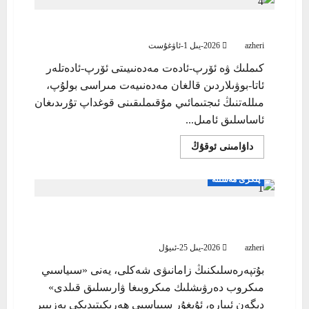
كىملىك ۋە ئۆرپ-ئادەت مەدەنىيىتى
azheri
2026-يىل 1-ئاۋغۇست
كىملىك ۋە ئۆرپ-ئادەت مەدەنىيىتى ئۆرپ-ئادەتلەر
ئاتا-بوۋىلاردىن قالغان مەدەنىيەت مىراسى بولۇپ،
مىللەتنىڭ ئىجتىمائىي مۇقىملىقىنى قوغداپ تۇرىدىغان
ئاساسلىق ئامىل...
Read
داۋامىنى ئوقۇڭ
more
about
كىملىك
پىكرى مەسىلە
ۋە
ئۆرپ-
ئادەت
مەدەنىيىتى
بۇتپەرەسلىكنىڭ زامانىۋى شەكلى-سىياسىي
مىكروب
azheri
2026-يىل 25-ئىيۇل
بۇتپەرەسلىكنىڭ زامانىۋى شەكلى، يەنى «سىياسىي
مىكروب دەرۋىشلىك مىكروبىغا ۋارىسلىق قىلدى»
دېگەن ئىبارە، ئۇيغۇر سىياسىي ھەرىكىتىدىكى بەزىبىر