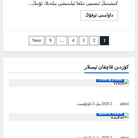
كىشىنىڭ ئىسمى تىلغا ئېلىنىشى بىلەنلا، ئۇنىڭ...
Read
داۋامىنى ئوقۇڭ
more
about
كىشىلەرنىڭ
قىممىتى
مال-
يازمىنى
Next
9
…
4
3
2
1
دۇنياسىدىمۇ
ياكى
پىكىردىمۇ؟
بەتكە
ئايرىش
كۆزدىن قاچقان تېمىلار
ئىسلام ۋە ھايات
بىز ۋەتىنىمىز ئۈچۈن مۇشۇنداق بولساق
azheri
2026-يىل 5-ئاۋغۇست
ئەقىدە- پەلسەپە
ئىسلام ئەقىدىسى پەخىرلىنىش مەنبەسى
azheri
2026-يىل 5-ئاۋغۇست