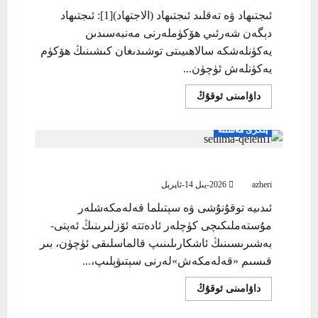
پايدىلىنىدۇ
ئىجتىھاد ۋە تەقلىد ئىجتىھاد (الاجتهاد)[1]: ئىجتىھاد
دېگەن شەرئىي ھۆكۈملەرنى مەنبەسىدىن
يەكۈنلەشكە سالاھىيىتى توشىدىغان كىشىنىڭ ھۆكۈم
يەكۈنلەش ئۈچۈن...
Read
داۋامىنى ئوقۇڭ
more
about
پىكرى مەسىلە
ئىدىيە توقۇنۇشى ۋە سېتىلما قەلەمكەشلەر
azheri
2026-يىل 14-ئاپرېل
ئىدىيە توقۇنۇشى ۋە سېتىلما قەلەمكەشلەر
مۇستەملىكىچى كۈچلەر ئادەتتە ئۆزلىرىنىڭ ئەپتى-
بەشىرىسىنىڭ ئاشكارىلىنىپ قالماسلىقى ئۈچۈن، بىر
قىسىم «قەلەمكەش»لەرنى سېتىۋېلىپ،...
Read
داۋامىنى ئوقۇڭ
more
about
ئىدىيە