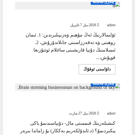
پىكرى مەسىلە
توقۇنۇشى
ۋە
سېتىلما
قەلەمكەشلەر
دەۋرىمىزدىكى ئۆلىمالارنىڭ ئەڭ مۇھىم ۋەزىپىلىرى
azheri
2026-يىل 7-ئاپرېل
ئۆلىمالارنىڭ ئەڭ مۇھىم ۋەزىپىلىرىدىن: 1. ئىمان
روھىنى ۋە تەقەززاسىنى جانلاندۇرۇش، 2.
ئىسلامنىڭ دۇنيا قارىشىنى ساغلام ئوتتۇرىغا
قويۇش،...
Read
داۋامىنى ئوقۇڭ
more
about
دەۋرىمىزدىكى
پىكرى مەسىلە
ئۆلىمالارنىڭ
ئەڭ
مۇھىم
ۋەزىپىلىرى
كىشىلەرنىڭ قىممىتى مال- دۇنياسىدىمۇ ياكى
پىكىردىمۇ؟
azheri
2026-يىل 27-مارت
كىشىلەرنىڭ قىممىتى مال- دۇنياسىدىمۇ ياكى
پىكىردىمۇ؟ (د.ئابدۇلكەرىم بەككار) بۇ زاماندا بىرەر