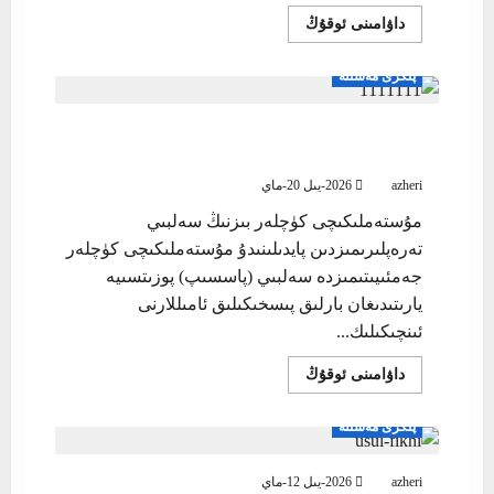
Read
داۋامىنى ئوقۇڭ
more
about
پىكىر
پىكرى مەسىلە
بىلەن
سىياسىي
ھەرىكەتنىڭ
ئاجرىتىۋېتىلىشى:
مۇستەملىكىچى كۈچلەر بىزنىڭ سەلبىي
مۇستەملىكىچىلىكنىڭ
تەرەپلىرىمىزدىن پايدىلىنىدۇ
ئىستراتېگىيەسى
azheri
2026-يىل 20-ماي
مۇستەملىكىچى كۈچلەر بىزنىڭ سەلبىي
تەرەپلىرىمىزدىن پايدىلىنىدۇ مۇستەملىكىچى كۈچلەر
جەمئىيىتىمىزدە سەلبىي (پاسسىپ) پوزىتسىيە
يارىتىدىغان بارلىق پىسخىكىلىق ئامىللارنى
ئىنچىكىلىك...
Read
داۋامىنى ئوقۇڭ
more
about
مۇستەملىكىچى
پىكرى مەسىلە
كۈچلەر
بىزنىڭ
سەلبىي
تەرەپلىرىمىزدىن
azheri
2026-يىل 12-ماي