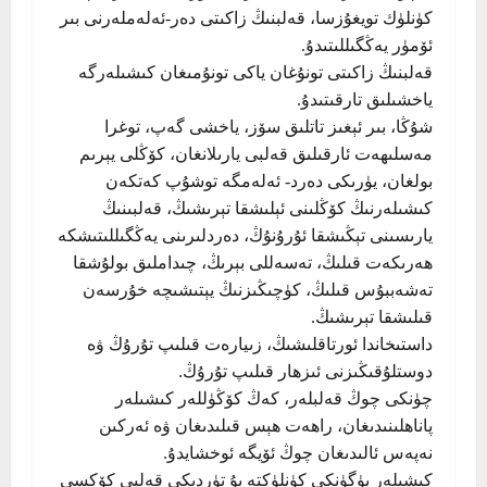
كۈنلۈك تويغۇزسا، قەلبنىڭ زاكىتى دەر-ئەلەملەرنى بىر
ئۆمۈر يەڭگىللىتىدۇ.
قەلبنىڭ زاكىتى تونۇغان ياكى تونۇمىغان كىشىلەرگە
ياخشىلىق تارقىتىدۇ.
شۇڭا، بىر ئېغىز تاتلىق سۆز، ياخشى گەپ، توغرا
مەسلىھەت ئارقىلىق قەلبى يارىلانغان، كۆڭلى يېرىم
بولغان، يۈرىكى دەرد- ئەلەمگە توشۇپ كەتكەن
كىشىلەرنىڭ كۆڭلىنى ئېلىشقا تېرىشىڭ، قەلبىنىڭ
يارىسىنى تېڭىشقا ئۇرۇنۇڭ، دەردلىرىنى يەڭگىللىتىشكە
ھەرىكەت قىلىڭ، تەسەللى بېرىڭ، چىداملىق بولۇشقا
تەشەببۇس قىلىڭ، كۈچىڭىزنىڭ يېتىشىچە خۇرسەن
قىلىشقا تېرىشىڭ.
داستىخاندا ئورتاقلىشىڭ، زىيارەت قىلىپ تۇرۇڭ ۋە
دوستلۇقىڭىزنى ئىزھار قىلىپ تۇرۇڭ.
چۈنكى چوڭ قەلبلەر، كەڭ كۆڭۈللەر كىشىلەر
پاناھلىنىدىغان، راھەت ھېس قىلىدىغان ۋە ئەركىن
نەپەس ئالىدىغان چوڭ ئۆيگە ئوخشايدۇ.
كىشىلەر بۈگۈنكى كۈنلۈكتە بۇ تۈردىكى قەلبى كۆكسى