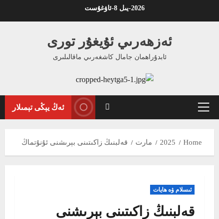
Ski
2026-يىل 8-ئاۋغۇست
t
conten
ئەزھەرىي ئۇيغۇر تورى
ئابدۇراھمان جامال كاشغەرىي ماقالىلىرى
ئەڭ يېڭى تېمىلار
Primary
Menu
Home
2025
مارت
قەلبنىڭ زاكىتىنى بېرىشنى ئۇنۇتماڭ
ئىسلام ۋە ھايات
قەلبنىڭ زاكىتىنى بېرىشنى