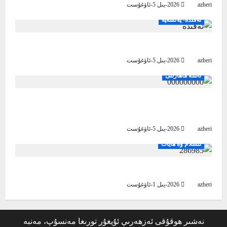
azheri
2026-يىل 5-ئاۋغۇست
ئەقىدە- پەلسەپە
ئىسلام ئەقىدىسى پەخىرلىنىش مەنبەسى
azheri
2026-يىل 5-ئاۋغۇست
ئائىلە ماھارىتى
ئايال كىشى ئاچچىقلاپ قالغاندا، قانداق قىلىش
كېرەك؟
azheri
2026-يىل 5-ئاۋغۇست
ئىسلام ۋە ھايات
راھەت تاپاي دېسىڭىز، ئۈمىدىڭىزنى ئاللاھقا باغلاڭ
azheri
2026-يىل 1-ئاۋغۇست
نەشىر ھوقۇقى ئەزھەرىي ئۇيغۇر تورىغا مەنسۇپ، مەنبە