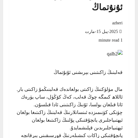
ئۇنۇتماڭ
azheri
2025-يىل 15-مارت
1 minute read
قەلبنىڭ زاكىتىنى بېرىشنى ئۇنۇتماڭ
مال مۈلۈكنىڭ زاكىتى بولغاندەك قەلبنىڭمۇ زاكىتى بار.
ئاللاھ كىمگە چوڭ قەلب، كەڭ كۆڭۈل، ساپ يۈرەك
ئاتا قىلغان بولسا، ئۇنىڭ زاكىتىنى ئادا قىلسۇن.
چۈنكى كۈنىمىزدە ئىنسانلارنىڭ قەلبنىڭ زاكىتىغا بولغان
ئېھتىياجلىرى يانچۇقتىكى پۇلنىڭ زاكىتىغا بولغان
ئېھتىياجلىرىدىن قېلىشمايدۇ.
يانچۇقتىكى زاكات كىشىلەرنىڭ قورسىقىنى بىرقانچە