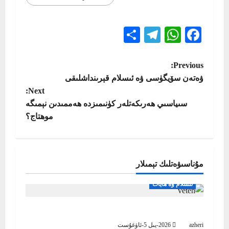
Telegram
Share
WhatsApp
Facebook
P
Previous:
ۋەتەن سۆيگۈسى ۋە ئىسلام قېرىنداشلىقى
o
Next:
سىياسىي ھەرىكەتلەر كۈنىمىزدە ھەممىدىن نېمىگە
s
موھتاج؟
t
n
مۇناسىۋەتلىك تېمىلار
a
ئىسلام ۋە ھايات
v
بىز ۋەتىنىمىز ئۈچۈن مۇشۇنداق بولساق
i
azheri
2026-يىل 5-ئاۋغۇست