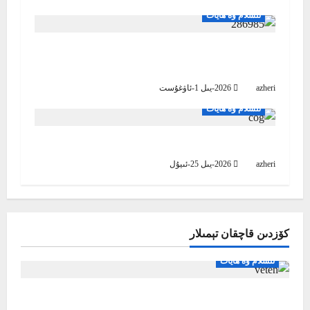
g
ئىسلام ۋە ھايات
a
راھەت تاپاي دېسىڭىز، ئۈمىدىڭىزنى ئاللاھقا
باغلاڭ
t
azheri
2026-يىل 1-ئاۋغۇست
i
ئىسلام ۋە ھايات
o
پىتنە-پاسات زامانىدا مەزمۇت تۇرۇش ئۈچۈن
n
azheri
2026-يىل 25-ئىيۇل
كۆزدىن قاچقان تېمىلار
ئىسلام ۋە ھايات
بىز ۋەتىنىمىز ئۈچۈن مۇشۇنداق بولساق