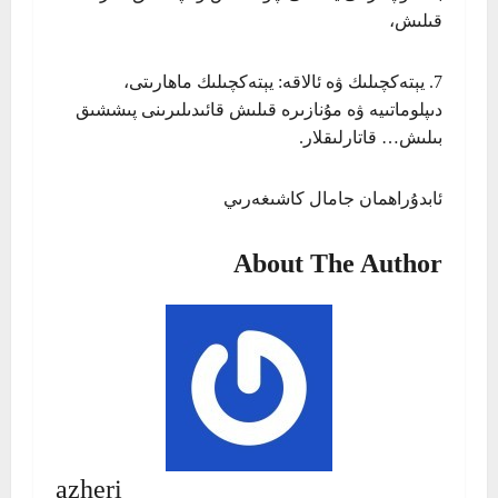
قىلىش،
7. يېتەكچىلىك ۋە ئالاقە: يېتەكچىلىك ماھارىتى،
دىپلوماتىيە ۋە مۇنازىرە قىلىش قائىدىلىرىنى پىششىق
بىلىش… قاتارلىقلار.
ئابدۇراھمان جامال كاشىغەرىي
About The Author
azheri