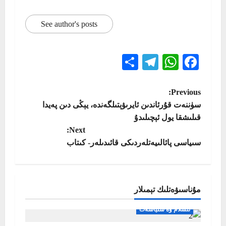
See author's posts
Telegram
Share
WhatsApp
Facebook
P
Previous:
سۈننەت قۇرئاندىن ئايرىۋېتىلگەندە، يېڭى دىن پەيدا
o
قىلىشقا يول ئېچىلىدۇ
Next:
s
سىياسى پائالىيەتلەردىكى قائىدىلەر- كىتاب
t
n
مۇناسىۋەتلىك تېمىلار
a
ئىسلام ۋە سىياسەت
v