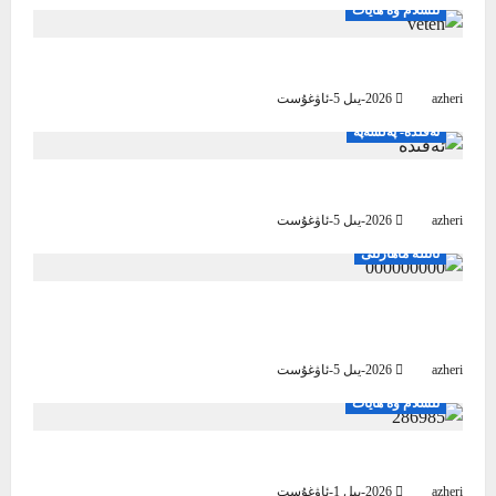
ئىسلام ۋە ھايات
بىز ۋەتىنىمىز ئۈچۈن مۇشۇنداق بولساق
azheri
2026-يىل 5-ئاۋغۇست
ئەقىدە- پەلسەپە
ئىسلام ئەقىدىسى پەخىرلىنىش مەنبەسى
azheri
2026-يىل 5-ئاۋغۇست
ئائىلە ماھارىتى
ئايال كىشى ئاچچىقلاپ قالغاندا، قانداق قىلىش
كېرەك؟
azheri
2026-يىل 5-ئاۋغۇست
ئىسلام ۋە ھايات
راھەت تاپاي دېسىڭىز، ئۈمىدىڭىزنى ئاللاھقا باغلاڭ
azheri
2026-يىل 1-ئاۋغۇست