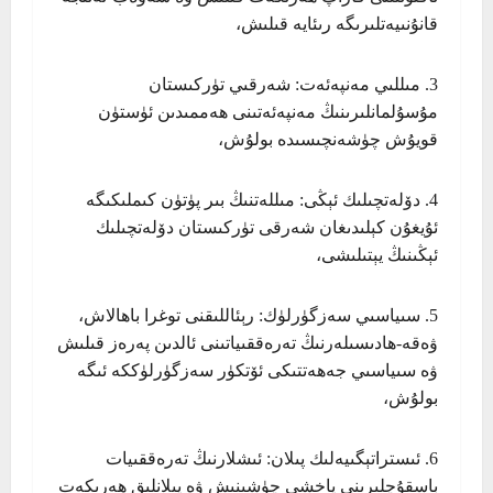
قانۇنىيەتلىرىگە رىئايە قىلىش،
3. مىللىي مەنپەئەت: شەرقىي تۈركىستان
مۇسۇلمانلىرىنىڭ مەنپەئەتىنى ھەممىدىن ئۈستۈن
قويۇش چۈشەنچىسىدە بولۇش،
4. دۆلەتچىلىك ئېڭى: مىللەتنىڭ بىر پۈتۈن كىملىكىگە
ئۇيغۇن كېلىدىغان شەرقى تۈركىستان دۆلەتچىلىك
ئېڭىنىڭ يېتىلىشى،
5. سىياسىي سەزگۈرلۈك: رېئاللىقنى توغرا باھالاش،
ۋەقە-ھادىسىلەرنىڭ تەرەققىياتىنى ئالدىن پەرەز قىلىش
ۋە سىياسىي جەھەتتىكى ئۆتكۈر سەزگۈرلۈككە ئىگە
بولۇش،
6. ئىستراتېگىيەلىك پىلان: ئىشلارنىڭ تەرەققىيات
باسقۇچلىرىنى ياخشى چۈشىنىش ۋە پىلانلىق ھەرىكەت