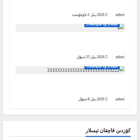
بىز ۋە مىللىتىمىز
i
azheri
2026-يىل 1-ئاۋغۇست
g
ئىسلام ۋە سىياسەت
a
سىياسەتنىڭ ئىنسانغا ئېلىپ كېلىدىغان ئەڭ چوڭ
خەۋپى- ئەگەر دىققەت قىلمىسا
t
azheri
2026-يىل 25-ئىيۇل
i
ئىسلام ۋە سىياسەت
o
سىياسەتنىڭ ئىنسانغا ئېلىپ كېلىدىغان ئەڭ چوڭ
n
خەۋپى- ئەگەر دىققەت قىلمىسا
azheri
2026-يىل 8-ئىيۇل
كۆزدىن قاچقان تېمىلار