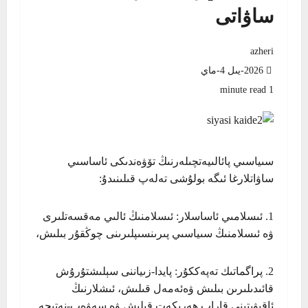
ساۋاتى
azheri
2026-يىل 4-ماي
1 minute read
سىياسىي پائالىيەتچىلەرنىڭ تۆۋەندىكى ئاساسىي
ساۋاتلارغا ئىگە بولۇشى تەلەپ قىلىنىدۇ:
1. ئىسلامىي ئاساسلار: ئىسلامنىڭ ئالىي مەقسەتلىرى
ۋە ئىسلامنىڭ سىياسىي پىرىنسىپلىرىنى چوڭقۇر بىلىش،
2. پراگماتىك تەپەككۇر: پايدا-زىياننى سېلىشتۇرۇش
قائىدىلىرىن بىلىش ۋەئەمەل قىلىش، ئىشلارنىڭ
ئاقىۋىتىنى قاراپ ھەرىكەت قىلىش ۋە سەۋەب-نەتىجە