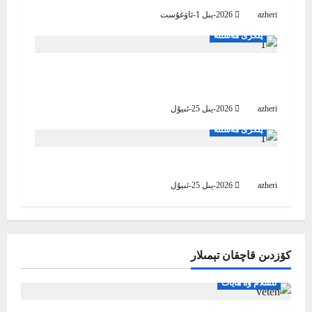
i
azheri
2026-يىل 1-ئاۋغۇست
g
پىكرى مەسىلە
a
بۇتپەرەسلىكنىڭ زامانىۋى شەكلى-سىياسىي
مىكروب
t
azheri
2026-يىل 25-ئىيۇل
i
پىكرى مەسىلە
o
يېرىم-ياتا ئادەم
n
azheri
2026-يىل 25-ئىيۇل
كۆزدىن قاچقان تېمىلار
ئىسلام ۋە ھايات