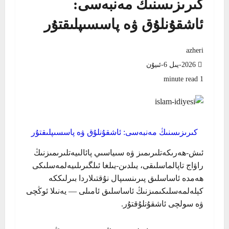
كىرىزىسنىڭ مەنبەسى:
ئاشقۇنلۇق ۋە پاسسىپلىقتۇر
azheri
2026-يىل 6-ئىيۇن
1 minute read
كىرىزىسنىڭ مەنبەسى: ئاشقۇنلۇق ۋە پاسسىپلىقتۇر
ئىش-ھەرىكەتلىرىمىز ۋە سىياسىي پائالىيەتلىرىمىزنىڭ
راۋاج تاپالماسلىقى، يىلدىن-يىلغا ئىلگىرىلىيەلمەسلىكى
ھەمدە ئاساسلىق پىرىنسىپال نۇقتىلاردا بىرلىككە
كېلەلمەسلىكىمىزنىڭ ئاساسلىق ئامىلى — يەنىلا ئوڭچى
ۋە سولچى ئاشقۇنلۇقتۇر.