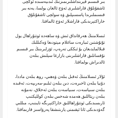
بىر قىسىم قېرىنداشلىرىمىزنىڭ ئىدىيەسىدە ئوڭچى
ئاشقۇنلۇق قاراشلىرى ئەۋج ئالغان بولسا، يەنە بىر
قىسىملىرىدا پاسسىپلىق ۋە سولچى ئاشقۇنلۇق
خاراكتېرىدىكى قاراشلار ئەۋج ئالماقتا.
ئىسلامنىڭ ھەرقانداق ئىش ۋە ساھەدە ئوتتۇراھال يول
تۇتۇشتىن ئىبارەت ساغلام مېتودىغا ۋەكىللىك
قىلالمايدىغان بۇ ئىككى تەرەپ، ئۆزلىرىنىڭ بىر قىسىم
نۇقسانلىق قاراشلىرىنى بازارغا سېلىش بىلەن
ئالدىراش بولماقتا.
ئۇلار ئىسلامنىڭ ئەقىل بىلەن ۋەھىي، روھ بىلەن ماددا،
دۇنيا بىلەن ئاخىرەت، دىن بىلەن ئىلىم-مەرىپەت، ئەقىدە
بىلەن سىياسەت، سىياسەت بىلەن ئەخلاق، نەمۇنە
بىلەن رېئاللىق ھەمدە شەخس بىلەن كوللېكتىپ
ئارىسىدىكى ئوتتۇراھاللىق خاراكتېرىگە تايىنىپ، مىللىي
گەۋدىدىكى ئانا ئېقىمنى يارىتىشقا پەرۋاسىز قارىماقتا.