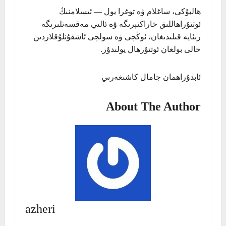
ھالبۇكى، ساغلام ۋە توغرا يول — ئىسلامنىڭ
ئوتتۇراھاللىق خاراكتېرىگە ۋە ئالىي مەقسەتلىرىگە
رىئايە قىلىدىغان، ئوڭچى ۋە سولچى ئاشقۇنلۇقلاردىن
خالى بولغان ئوتتۇرھال يولىدۇر.
ئابدۇراھمان جامال كاشىغەرىي
About The Author
azheri