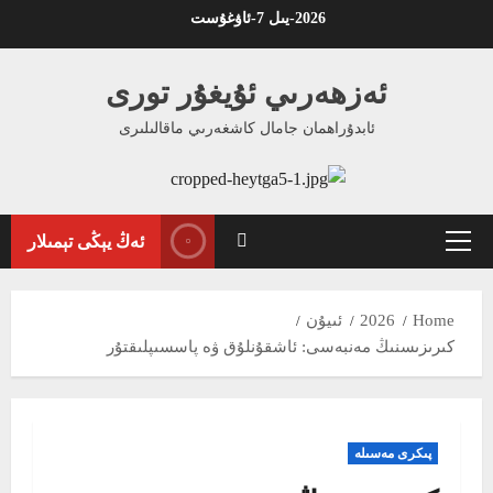
Ski
2026-يىل 7-ئاۋغۇست
t
conten
ئەزھەرىي ئۇيغۇر تورى
ئابدۇراھمان جامال كاشغەرىي ماقالىلىرى
ئەڭ يېڭى تېمىلار
Primary
Menu
Home
2026
ئىيۇن
كىرىزىسنىڭ مەنبەسى: ئاشقۇنلۇق ۋە پاسسىپلىقتۇر
پىكرى مەسىلە