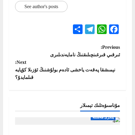
See author's posts
Telegram
Share
WhatsApp
Facebook
P
Previous:
ئىرقىي قىرغىنچىلىقنىڭ نامايەندىلىرى
o
Next:
نېمىشقا پەقەت ياخشى ئادەم بولۇشنىڭ ئۆزىلا كۇپايە
s
قىلمايدۇ؟
t
n
مۇناسىۋەتلىك تېمىلار
a
پىكرى مەسىلە
v
كىملىك ۋە ئۆرپ-ئادەت مەدەنىيىتى