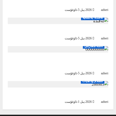
بىز ۋەتىنىمىز ئۈچۈن مۇشۇنداق بولساق
azheri
2026-يىل 5-ئاۋغۇست
ئەقىدە- پەلسەپە
ئىسلام ئەقىدىسى پەخىرلىنىش مەنبەسى
azheri
2026-يىل 5-ئاۋغۇست
ئائىلە ماھارىتى
ئايال كىشى ئاچچىقلاپ قالغاندا، قانداق قىلىش
كېرەك؟
azheri
2026-يىل 5-ئاۋغۇست
ئىسلام ۋە ھايات
راھەت تاپاي دېسىڭىز، ئۈمىدىڭىزنى ئاللاھقا باغلاڭ
azheri
2026-يىل 1-ئاۋغۇست