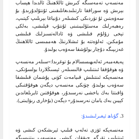
مەنسەپ تەمەسىگە كىرىش ئاللاھنىڭ ئالدىدا ھېساب
بېرىش ۋە سوراققا تارتىلىدىغانلىقىنى ئۇنتۇلدۇرىدۇ. بۇ
سەۋەبتىن ئۇ تۈردىكى كىشىلەر دۇنياغا بېرىلىپ كېتىپ،
رەھبەرلىك مەسئۇلىيىتىنى ئۇنتۇپ قېلىشى، بەلكى
تېخى زۇلۇم قىلىشى ۋە ئادالەتسىزلىك قىلىشى
مۇمكىن. ئەلۋەتتە بۇ ئىشلارنىڭ ھەممىسى ئاللاھنىڭ
غەزىپىگە دۇچار بولۇشقا سەۋەب بولىدۇ.
پەيغەمبەر ئەلەيھىسسالام بۇ توغرىدا:«سىلەر مەنسەپ
ۋە ھوقۇققا ئىنتىلىپ قالىسىلەر. ئېسىڭلاردا بولسۇنكى،
مەنسەپكە ئىنتىلىش قىيامەت كۈنى پۇشمان قىلىشقا
سەۋەب بولىدۇ، چۈنكى مەنسەپ دېگەن ھوقۇقتىكى
ۋاقىتتا بەك ياخشى نەرسىدۇر، ھوقۇقتىن ئايرىلغاندىن
كېيىن بەك يامان نەرسىدۇر» دېگەن (بۇخارى رىۋايىتى).
گۇناھ ئېغىرلىشىدۇ:
مەنسەپكە ئۆزى تەلەپ قىلىپ ئېرىشكەن كىشى ۋە
ئىنتىلىپ تۆرگە چىققان كىشى مەنسەپ پىتنىسىگە