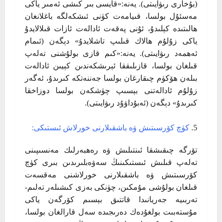
(بۇخارى رىۋايىتى). يەنە:«قايسى بىر كىشى ئەمىر ياكى
مەسئۇل بولسا، قىيامەت كۈنى ئىشكەلگە باغلانغان
ھالىتىدە كېلىدۇ، ئۇنى پەقەت ئادالەت ئازات قىلالايدۇ
ياكى زۇلۇم ھالاك قىلىپ تاشلايدۇ» دېگەن (ئىمام
ئەھمەد رىۋايىتى). يەنە:«كىم قازى بولۇشنى تەلەپ
قىلغان بولسا، قازىلىققا ئېرىشكەندىن كېيىن ئادالەت
بىلەن ھۆكۈم چىقارغان بولسا جەننەتكە كىرىدۇ، ئەگەر
زۇلۇم ئادالەتنى بېسىپ چۈشكەن بولسا دوزاخقا
كىرىدۇ» دېگەن (ئەبۇداۋۇد رىۋايىتى).
كۈچ كۆرسىتىش ۋە باشقىلارنى خورلاش ئىستىكى:
تۆرگە چىقىشقا ئىنتىلىش ۋە رەھبەرلىك مەنسىپىنى
تەلەپ قىلىش ئىستىكىنىڭ سەۋەبلىرىدىن بىرى كۈچ
كۆرسىتىش ۋە باشقىلارنى خورلاشنى مەقسەت
قىلغان بولۇشى مۇمكىن، چۈنكى بەزى كىشىلەر تەلىم-
تەربىيە جەريانىدا قاتتىق بېسىم كۆرگەن ياكى
مۇستەبىت بولغۇدەك دەرىجىدە سەل قارالغان بولسا،