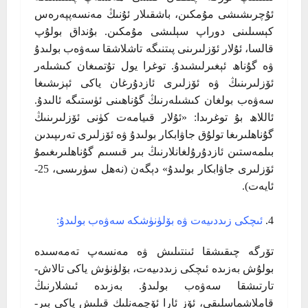
ئۇچرىشىشى مۇمكىن، باشقىلار ئۇنىڭ مەنسەپپەرەس
كېسىلىنى دوراپ سېلىشى مۇمكىن. بۇنداق بولۇپ
قالسا، ئۇلار ئۆزلىرىنى پىتنىگە تاشلاشقا سەۋەب بولىدۇ
ۋە گۇناھ ئېغىرلىشىدۇ. توغرا يول تۇتمىغان كىشىلەر
ئۆزلىرىنىڭ ۋە ئۆزلىرى ئازدۇرغان ياكى ئېزىشىغا
سەۋەب بولغان كىشىلەرنىڭ گۇناھىنى ئۈستىگە ئالىدۇ.
ئاللاھ بۇ توغرىدا: «ئۇلار قىيامەت كۈنى ئۆزلىرىنىڭ
گۇناھلىرىغا تولۇق جاۋابكار بولىدۇ ۋە ئۆزلىرى تەرىپىدىن
بىلمەستىن ئازدۇرۇلغانلارنىڭ بىر قىسىم گۇناھلىرىغىمۇ
ئۆزلىرى جاۋابكار بولىدۇ» دېگەن (نەھل سۈرىسى، 25-
ئايەت).
ئىچكى زىددىيەت ۋە بۆلۈنۈشكە سەۋەب بولىدۇ:
تۆرگە چىقىشقا ئىنتىلىش ۋە مەنسەپ تەمەسىدە
بولۇش بەزىدە ئىچكى زىددىيەت، بۆلۈنۈش ياكى تالاش-
تارتىشقا سەۋەب بولىدۇ. بەزىدە ئىشلارنىڭ
قاملاشماسلىقى، ئۆز ئارا ئۆچمەنلىك قىلىش ياكى بىر-