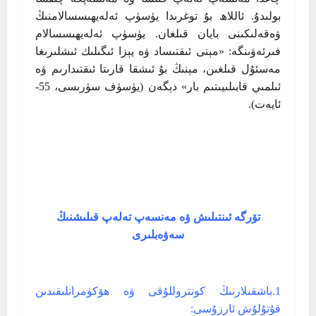
بولىدۇ. ئاللاھ بۇ توغرىدا يۈسۈپ ئەلەيھىسسالامنىڭ
ۋەقەلىكىنى بايان قىلغان. يۈسۈپ ئەلەيھىسسالام
فىرئەۋىنگە: «مېنى ئىقتىساد ۋە يېزا ئىگىلىك ئىشلىرىغا
مەسئۇل قىلغىن، مېنىڭ بۇ ئىشقا قارىتا ئىقتىدارىم ۋە
ئىلمىي قابىلىيىتىم بار» دېگەن (يۈسۈف سۈرىسى، 55-
ئايەت).
تۆرگە ئىنتىلىش ۋە مەنسەپ تەلەپ قىلىشنىڭ
سەۋەبلىرى
1.باشقىلارنىڭ كونتروللۇقى ۋە ھۆكۈمرانلىقىدىن
قۇتۇلۇش ئارزۇسى: