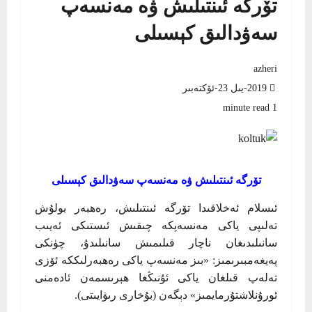
تۆرگە ئىنتىلىش ۋە مەنسەپ
سەۋدالىق كېسىلى
azheri
2019-يىل 23-ئۆكتەبىر
1 minute read
تۆرگە ئىنتىلىش ۋە مەنسەپ سەۋدالىق كېسىلى
ئىسلام ئەخلاقىدا تۆرگە ئىنتىلىش، رەھبەر بولۇش
تەلىپى ياكى مەنسەپكە چىقىش ئىستىكى ئەيىب
سانىلىدىغان ناچار قىلىمىش سانىلىدۇ، چۈنكى
پەيغەمبىرىمىز: «بىز مەنسەپ ياكى رەھبەرلىككە ئۆزى
تەلەپ قىلغان ياكى ئۇنىڭغا ھېرىسمەن ئادەمنى
ئورۇنلاشتۇرمايمىز» دېگەن (بۇخارى رىۋايىتى).