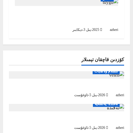
i
كىشىلەرنىڭ تۇيغۇسىغا رىئايە قىلىش
o
مۇسۇلماندارچىلىقنىڭ تەقەززاسىدۇر
azheri
2025-يىل 3-دېكابىر
n
كۆزدىن قاچقان تېمىلار
ئىسلام ۋە ھايات
بىز ۋەتىنىمىز ئۈچۈن مۇشۇنداق بولساق
azheri
2026-يىل 5-ئاۋغۇست
ئەقىدە- پەلسەپە
ئىسلام ئەقىدىسى پەخىرلىنىش مەنبەسى
azheri
2026-يىل 5-ئاۋغۇست