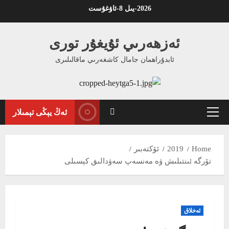
Ski
2026-يىل 8-ئاۋغۇست
t
conten
ئەزھەرىي ئۇيغۇر تورى
ئابدۇراھمان جامال كاشغەرىي ماقالىلىرى
ئەڭ يېڭى تېمىلار
Primary
Menu
Home
2019
ئۆكتەبىر
تۆرگە ئىنتىلىش ۋە مەنسەپ سەۋدالىق كېسىلى
ئەخلاق