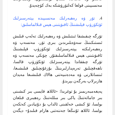
مەنسىپىنى قولغا كەلتۈرۈشكە بەك كۈچەيدۇ.
تۆر ۋە رەھبەرلىك مەنسىپىدە يېتەرسىزلىك
ئۆتكۈزۈپ قېلىشنىڭ ئاقىۋېتىنى ھېس قىلالماسلىق:
تۆرگە چىقىشقا ئىنتىلىش ۋە رەھبەرلىك تەلەپ قىلىش
ئىستىكىنىڭ سەۋەبلىرىدىن بىرى تۆر، مەنسەپ ۋە
رەھبەرلىكتە يېتەرسىزلىك ئۆتكۈزۈپ قېلىشنىڭ
ئاقىۋىتىنى ھېس قىلالماسلىقتۇر. چۈنكى مەنسەپ ۋە
تۆرگە چىققاندا يېتەرسىزلىك ئۆتكۈزۈپ قالسا،
ناھەقچىلىق تەرەپدارلىرىنىڭ بۇزغۇنچىلىق قىلىشىغا،
ئىنسانلارنى ۋە مەدەنىيەتنى ھالاك قىلىشىغا مەيدان
ھازىرلاپ بەرگەن بېرىدۇ.
پەيغەمبەرىمىز بۇ توغرىدا: «ئاللاھ قايسى بىر كىشىنى
بىر جامائەتنىڭ ياكى بىر مىللەتنىڭ رەھبىرى قىلغان
بولسا، ئۇ كىشى خەلقىنى ئالداپ بۇ دۇنيادىن كەتكەن
بولسا، ئاللاھ ئۇنىڭغا جەننەتنى ھارام قىلىدۇ» دېگەن