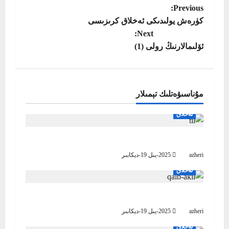
P
Previous:
كۈرەش يولىدىكى ئەخلاق كرىزىسى
o
Next:
ئۆلىمالارنىڭ رولى (1)
s
t
n
مۇناسىۋەتلىك تېمىلار
a
ئەخلاق
v
باشقىلارنىڭ ئىززەت ئابرۇيىغا چېقىلىش ھارام
azheri
2025-يىل 19-دېكابىر
i
ئەخلاق
g
بەزى ئەخلاقىي قائىدىلەر
a
azheri
2025-يىل 19-دېكابىر
t
ئەخلاق