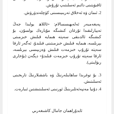
ئاقىۋېتىنى دائىم ئەسلىتىپ تۇرۇش.
ئىمان ۋە ئەخلاق تەربىيىسىنى كۈچلەندۈرۈش.
پەيغەمبەر ئەلەيھىسسالام: «ئاللاھ يولىدا جەڭ
تەييارلىقىدا تۇرغان كىشىگە مۇبارەك بولسۇن، بۇ
كىشىگە ئالدىنقى سەپتە ھىمايە قىلىش خىزمىتى
بېرىلسە، ھىمايە قىلىش خىزمىتىنى قىلىدۇ، ئەگەر ئارقا
سەپتە تۇرۇپ خىزمەت قىلىش ۋەزىپىسى بېرىلسە،
ئارقا سەپتە تۇرۇپ خىزمەت قىلىدۇ» دېگەن (بۇخارى
رىۋايىتى).
بۇ توغرىدا ساھابىلەرنىڭ ۋە باشقىلارنىڭ تارىخىنى
ئەسلىتىش.
دۇنيا مەنپەئەتلىرىنىڭ ئورنىنى ئەسلىتىشتىن ئىبارەت.
ئابدۇراھمان جامال كاشىغەرىي