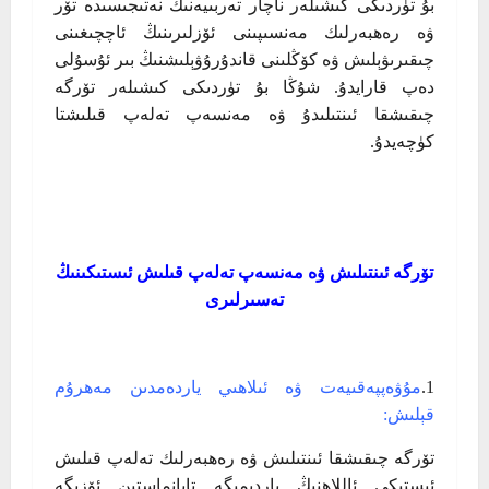
بۇ تۈردىكى كىشىلەر ناچار تەربىيەنىڭ نەتىجىسىدە تۆر
ۋە رەھبەرلىك مەنسىپىنى ئۆزلىرىنىڭ ئاچچىغىنى
چىقىرىۋېلىش ۋە كۆڭلىنى قاندۇرۇۋېلىشنىڭ بىر ئۇسۇلى
دەپ قارايدۇ. شۇڭا بۇ تۈردىكى كىشىلەر تۆرگە
چىقىشقا ئىنتىلىدۇ ۋە مەنسەپ تەلەپ قىلىشتا
كۈچەيدۇ.
تۆرگە ئىنتىلىش ۋە مەنسەپ تەلەپ قىلىش ئىستىكىنىڭ
تەسىرلىرى
1.
مۇۋەپپەقىيەت ۋە ئىلاھىي ياردەمدىن مەھرۇم
قېلىش:
تۆرگە چىقىشقا ئىنتىلىش ۋە رەھبەرلىك تەلەپ قىلىش
ئىستىكى ئاللاھنىڭ ياردىمىگە تايانماستىن ئۆزىگە