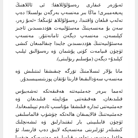
ئەبۇزەر غىفارى رەسۇلۇللاھقا: ئى ئاللاھنىڭ
پەيغەمبىرى! ماڭا بىر مەنسەپ بەرگەن بولسىلا! دەپ
تەلەپ قىلغان ۋاقتىدا، رەسۇلۇللاھ ئۇنىڭغا: «ئەبۇ زەر،
سەن بۇ مەنسەپنىڭ مەسئۇلىيەت ھۆددىسىدىن ئاجىز
كېلىسەن، مەنسەپ دېگەن ئامانەتتۇر. مەنسەپ
مەسئۇلىيەتنىڭ ھۆددىسىدىن جايىدا چىقالمىغان كىشى
ئۈچۈن قىيامەت كۈنى پۇشمان ۋە رەسۋالىق ئېلىپ
كېلىدۇ» دېگەن (مۇسلىم رىۋايىتى).
مانا بۇلار ئىسلامنىڭ تۆرگە چىقىشقا ئىنتىلىش ۋە
مەنسەپ سەۋدالىقىغا قارىتا تۇتقان پوزىتىسيىسىدۇر.
ئەمما بىرەر جەمئىيەتتە ھەقىقەتكە تەشەببۇس
قىلىدىغان، ھەقىقەتنى مۇداپىئە قىلىدىغان ۋە
جەمئىيەتنى ئىدارە قىلىشقا مۇناسىپ ئادەم تېپىلمىغاندا،
جەمئىيەتنىڭ قالايمىقان ھالەتكە چۈشۈپ قالماسلىقى
ئۈچۈن قابىلىيىتى بار ئىقتىدارلىق ۋە ئىشەنچلىك
كىشىلەر ئۆزلىرىنى مەنسەپكە لايىق دەپ قارىسا، ئۇ
چاغدا مەنسەپ تەلەپ قىلسا ۋە مەنسەپكە چىقسا