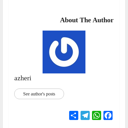
About The Author
azheri
See author's posts
Telegram
Share
WhatsApp
Facebook