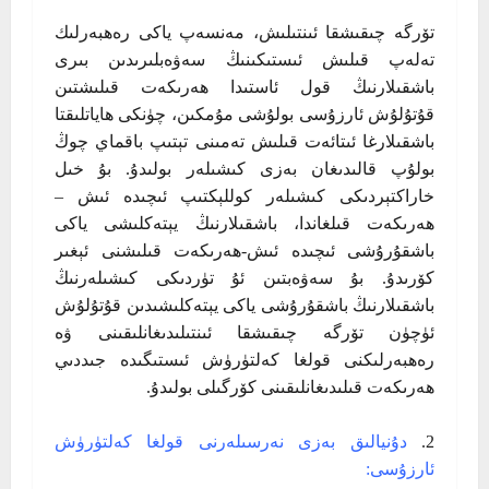
تۆرگە چىقىشقا ئىنتىلىش، مەنسەپ ياكى رەھبەرلىك
تەلەپ قىلىش ئىستىكىنىڭ سەۋەبلىرىدىن بىرى
باشقىلارنىڭ قول ئاستىدا ھەرىكەت قىلىشتىن
قۇتۇلۇش ئارزۇسى بولۇشى مۇمكىن، چۈنكى ھاياتلىقتا
باشقىلارغا ئىتائەت قىلىش تەمىنى تېتىپ باقماي چوڭ
بولۇپ قالىدىغان بەزى كىشىلەر بولىدۇ. بۇ خىل
خاراكتېردىكى كىشىلەر كوللېكتىپ ئىچىدە ئىش –
ھەرىكەت قىلغاندا، باشقىلارنىڭ يېتەكلىشى ياكى
باشقۇرۇشى ئىچىدە ئىش-ھەرىكەت قىلىشنى ئېغىر
كۆرىدۇ. بۇ سەۋەبتىن ئۇ تۈردىكى كىشىلەرنىڭ
باشقىلارنىڭ باشقۇرۇشى ياكى يېتەكلىشىدىن قۇتۇلۇش
ئۈچۈن تۆرگە چىقىشقا ئىنتىلىدىغانلىقىنى ۋە
رەھبەرلىكنى قولغا كەلتۈرۈش ئىستىگىدە جىددىي
ھەرىكەت قىلىدىغانلىقىنى كۆرگىلى بولىدۇ.
دۇنيالىق بەزى نەرسىلەرنى قولغا كەلتۈرۈش
ئارزۇسى: