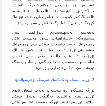
ئىشىنىش ۋە ئۆزىدىكى ئىمكانىيەتلەرگە تايىنىش
خاراكتېرىنى كۆرسىتىدۇ. ئاللاھنىڭ قانۇنىيىتىدە،
ئاللاھنىڭ كۈچىگە پىسەنت قىلمايدىغان پەقەتلا ئۆزىنىڭ
كۈچىگە تايانغان كىشىلەرگە ئاللاھ ياردەم بەرمەيدۇ.
پەيغەمبەر ئەلەيھىسسالام ئابدۇراھمان ئىبنى
سەمۇرەگە: «ئابدۇراھمان، سەن مەنسەپ ياكى
رەھبەرلىك تەلەپ قىلمىغىن، چۈنكى سەن رەھبەرلىك
مەنسىپىنى ئۆزۈڭ تەلەپ قىلىپ ئېرىشكەن بولساڭ،
ئۆزۈڭگە تاشلىنىپ قالىدۇ. ئەگەر سەن تەلەپ
قىلماستىن مەنسەپ ساڭا كەلگەن بولسا، ياردەمگە
ئېرىشىسەن» دېگەن (بۇخارى رىۋايىتى).
ئۆزىنى پىتنىگە ۋە ئاللاھنىڭ غەزىپىگە ئۇچرىتىۋالىدۇ:
تۆرگە ئىنتىلگەن ۋە مەنسەپ تەلەپ قىلغان ئادەم
ئۆزىنى پىتنە بورانلىرىغا تەڭلىگەن بولىدۇ، چۈنكى
سالاھىيىتى يوق تۇرۇپ تۆرگە چىقىشقا ئىنتىلىش ياكى