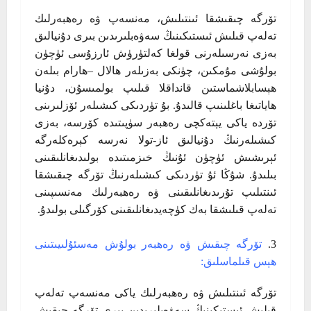
تۆرگە چىقىشقا ئىنتىلىش، مەنسەپ ۋە رەھبەرلىك
تەلەپ قىلىش ئىستىكىنىڭ سەۋەبلىرىدىن بىرى دۇنيالىق
بەزى نەرسىلەرنى قولغا كەلتۈرۈش ئارزۇسى ئۈچۈن
بولۇشى مۇمكىن، چۈنكى بەزىلەر ھالال –ھارام بىلەن
ھېسابلاشماستىن قانداقلا قىلىپ بولمىسۇن، دۇنيا
ھاياتىغا باغلىنىپ قالىدۇ. بۇ تۈردىكى كىشىلەر ئۆزلىرىنى
تۆردە ياكى يېتەكچى رەھبەر سۈپىتىدە كۆرسە، بەزى
كىشىلەرنىڭ دۇنيالىق ئاز-تولا نەرسە كېرەكلەرگە
ئېرىشىش ئۈچۈن ئۇنىڭ خىزمىتىدە بولىدىغانلىقىنى
بىلىدۇ. شۇڭا ئۇ تۈردىكى كىشىلەرنىڭ تۆرگە چىقىشقا
ئىنتىلىپ تۇرىدىغانلىقىنى ۋە رەھبەرلىك مەنسىپىنى
تەلەپ قىلىشقا بەك كۈچەيدىغانلىقىنى كۆرگىلى بولىدۇ.
تۆرگە چىقىش ۋە رەھبەر بولۇش مەسئۇلىيىتىنى
ھېس قىلماسلىق:
تۆرگە ئىنتىلىش ۋە رەھبەرلىك ياكى مەنسەپ تەلەپ
قىلىش ئىستىكىنىڭ سەۋەبلىرىدىن بىرى تۆرگە چىقىش