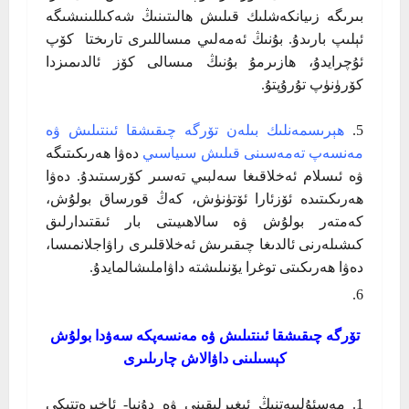
بىرىگە زىيانكەشلىك قىلىش ھالىتىنىڭ شەكىللىنىشىگە
ئېلىپ بارىدۇ. بۇنىڭ ئەمەلىي مىساللىرى تارىختا كۆپ
ئۇچرايدۇ، ھازىرمۇ بۇنىڭ مىسالى كۆز ئالدىمىزدا
كۆرۈنۈپ تۇرۇپتۇ.
ھېرىسمەنلىك بىلەن تۆرگە چىقىشقا ئىنتىلىش ۋە
مەنسەپ تەمەسىنى قىلىش سىياسىي
دەۋا ھەرىكىتىگە
ۋە ئىسلام ئەخلاقىغا سەلبىي تەسىر كۆرسىتىدۇ. دەۋا
ھەرىكىتىدە ئۆزئارا ئۆتۈنۈش، كەڭ قورساق بولۇش،
كەمتەر بولۇش ۋە سالاھىيىتى بار ئىقتىدارلىق
كىشىلەرنى ئالدىغا چىقىرىش ئەخلاقلىرى راۋاجلانمىسا،
دەۋا ھەرىكىتى توغرا يۆنىلىشتە داۋاملىشالمايدۇ.
تۆرگە چىقىشقا ئىنتىلىش ۋە مەنسەپكە سەۋدا بولۇش
كېسىلىنى داۋالاش چارىلىرى
مەسئۇلىيەتنىڭ ئېغىرلىقىنى ۋە دۇنيا- ئاخىرەتتىكى